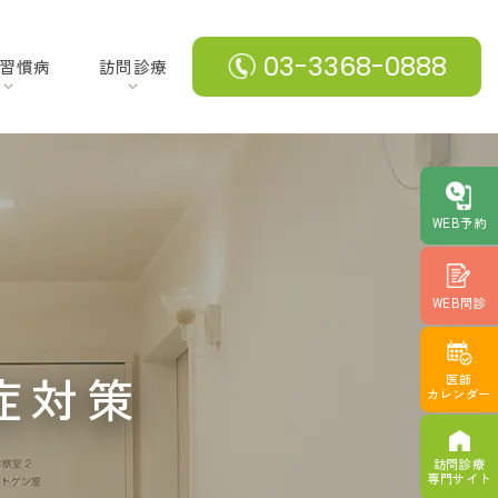
03-3368-0888
習慣病
訪問診療
WEB予約
WEB問診
症対策
医師
カレンダー
訪問診療
専門サイト