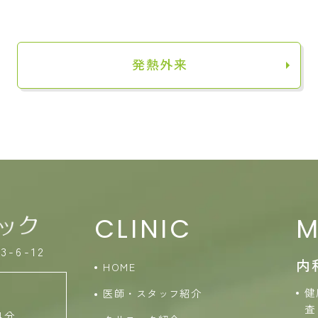
発熱外来
CLINIC
M
-6-12
内
HOME
健
医師・スタッフ紹介
査
4分