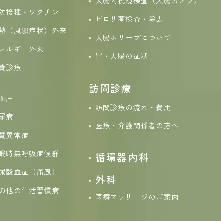
大腸内視鏡検査（大腸カメラ）
防接種・ワクチン
ピロリ菌検査・除去
熱（風邪症状）外来
大腸ポリープについて
レルギー外来
胃・大腸の症状
費診療
訪問診療
血圧
訪問診療の流れ・費用
尿病
医療・介護関係者の方へ
質異常症
眠時無呼吸症候群
循環器内科
尿酸血症（痛風）
外科
の他の生活習慣病
医療マッサージのご案内