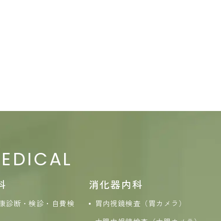
EDICAL
科
消化器内科
康診断・検診・自費検
胃内視鏡検査（胃カメラ）